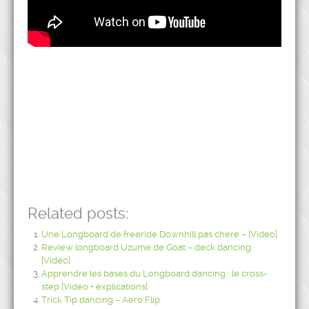
Related posts:
Une Longboard de freeride Downhill pas chère – [Vidéo]
Review longboard Uzume de Goat – deck dancing
[Vidéo]
Apprendre les bases du Longboard dancing : le cross-
step [Vidéo + explications]
Trick Tip dancing – Aero Flip